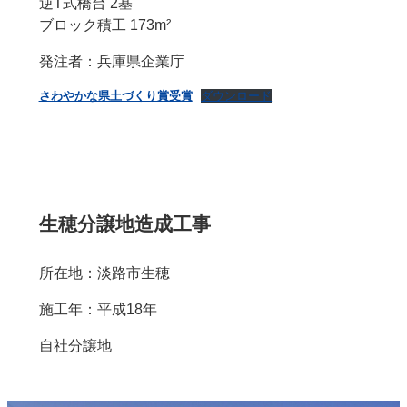
逆T式橋台 2基
ブロック積工 173m²
発注者：兵庫県企業庁
さわやかな県土づくり賞受賞
ダウンロード
生穂分譲地造成工事
所在地：淡路市生穂
施工年：平成18年
自社分譲地